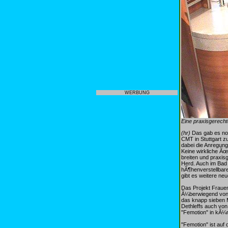
WERBUNG
Eine praxisgerecht
(hr)
Das gab es noc
CMT in Stuttgart z
dabei die Anregung
Keine wirkliche Ã
breiten und praxis
Herd. Auch im Bad
hÃ¶henverstellbar
gibt es weitere ne
Das Projekt Frauen
Ã¼berwiegend von 
das knapp sieben M
Dethleffs auch von
"Femotion" in kÃ¼
"Femotion" ist au