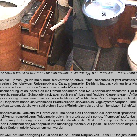
e KÃ¼che und viele weitere Innovationen stecken im Prototyp des "Femotion". (Fotos:Richte
h nie: Ein von Frauen nach ihren BedÃ¼rfnissen entwickeltes Reisemobil ist jetzt erstmals
u sehen. Der AllgÃ¤uer Reisemobil- und Caravanhersteller Dethleffs hat das vollintegrierte Mo
en von sieben erfahrenen Camperinnen einflieÃŸen lassen.
œberraschung ist es, dass sich die Damen besonders dem KÃ¼chenbereich widmeten. Hier fal
gerecht eingeteilten Schubladen auf, aber auch ein pfiffiges und flexibles Klappensystem Ã¼
 gibt es einige Innovationen wie ein verschiebbares Waschbecken. Der Heckgarage unter d
en Doppelbett haben die Wohnmobil-Praktikerinnen ein variables Regalsystem verpasst, und
ue Ausstattungsdetails von zahlreichen StaumÃ¶glichkeiten bis zu einem beheizten Schuhfac
mobil startete Dethleffs im Herbst 2004, nachdem sich Leserinnen der Zeitschrift "promobil" b
MÃ¤nnern entwickelten Reisemobile seien nich praxisgerecht genug. "Femotion" taufte das
eter lange Fahrzeug, das es bislang nicht zu kaufen gibt. Ob dem Prototyp eine Serienfertigun
 den Reaktionen des Messepublikums abhÃ¤ngig machen. Auf jeden Fall aber sollen einige D
nftige Serienmodelle Ã¼bernommen werden.
f der CMT am Messeeingang SÃ¼d noch bis 22. Januar tÃ¤glich von 10 bis 18 Uhr (am Montag