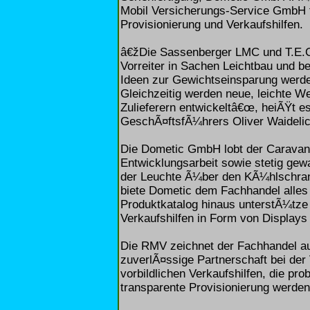
Mobil Versicherungs-Service GmbH 
Provisionierung und Verkaufshilfen.
â€žDie Sassenberger LMC und T.E.
Vorreiter in Sachen Leichtbau und 
Ideen zur Gewichtseinsparung werden
Gleichzeitig werden neue, leichte W
Zulieferern entwickeltâ€œ, heiÃŸt e
GeschÃ¤ftsfÃ¼hrers Oliver Waidelic
Die Dometic GmbH lobt der Caravan
Entwicklungsarbeit sowie stetig ge
der Leuchte Ã¼ber den KÃ¼hlschrank
biete Dometic dem Fachhandel alle
Produktkatalog hinaus unterstÃ¼tze
Verkaufshilfen in Form von Displays
Die RMV zeichnet der Fachhandel au
zuverlÃ¤ssige Partnerschaft bei de
vorbildlichen Verkaufshilfen, die p
transparente Provisionierung werden