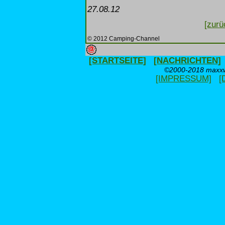
27.08.12
[zurü
© 2012 Camping-Channel
[STARTSEITE]
[NACHRICHTEN]
©2000-2018 maxxwe
[IMPRESSUM]
[