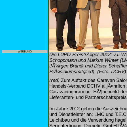
WERBUNG
Die LUPO-PreistrÃ¤ger 2012: v.l. W
Schoppmann und Markus Winter (LMC
JÃ¼rgen Brandt und Dieter Scheffl
PrÃ¤sidiumsmitglied). (Foto: DCHV)
(red)
Zum Auftakt des Caravan Salon
Handels-Verband DCHV alljÃ¤hrlich
Caravaningbranche. HÃ¶hepunkt der V
Lieferanten- und Partnerschaftsprei
Im Jahre 2012 gehen die Auszeichnun
und Dienstleister an: LMC und T.E
Leichtbau und die Verwendung hagelu
Serienfertigung, Dometic GmbH fÃ¼