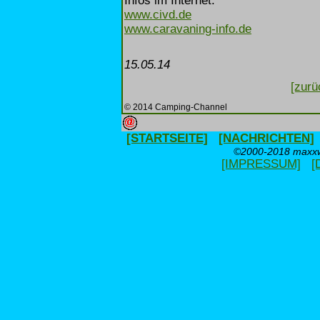
Infos im Internet:
www.civd.de
www.caravaning-info.de
15.05.14
[zurü
© 2014 Camping-Channel
[STARTSEITE]
[NACHRICHTEN]
©2000-2018 maxxwe
[IMPRESSUM]
[