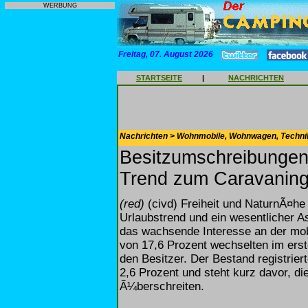
WERBUNG
Freitag, 07. August 2026
STARTSEITE
|
NACHRICHTEN
Nachrichten > Wohnmobile, Wohnwagen, Techni
Besitzumschreibungen
Trend zum Caravanin
(red)
(civd) Freiheit und NaturnÃ¤he z
Urlaubstrend und ein wesentlicher A
das wachsende Interesse an der mobi
von 17,6 Prozent wechselten im erst
den Besitzer. Der Bestand registrie
2,6 Prozent und steht kurz davor, di
Ã¼berschreiten.