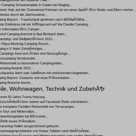
willingstreffen am Wulfener Hals...
e Camping Schwanenplatz in Gaden bei Waging...
ener Hals auf der Ostseeinsel Fehmarn ist um einen SpaÃŸ fÃ¼r Kinder und Eltern reicher...
treise durch die Jahrhunderte...
ing Bayern - Traumurlaub gewinnen nach â€žMaÃŸâ€œ...
e Erlebnisse mit der KÃ¶nigscard auf Via Claudia Camping...
-Information fÃ¼r Camper...
hof Camping Arterhof in Bad Birnbach feiert...
mping- und StellplatzfÃ¼hrer 2012...
 Playa Montroig Camping Resort...
ng e.V. feiert ZehnjÃ¤hriges...
Campings freut sich Ã¼ber drei NeuzugÃ¤nge...
cocamping Vorsitzender...
 Reisemobil zu besonderen Campingzielen...
mping Awards 2012...
Aquarius feiert sein JubilÃ¤um mit verlockenden Angeboten...
ing Bayern: Zuwachs und neue PrÃ¤sentation...
ping-Branche boomt...
le, Wohnwagen, Technik und ZubehÃ¶r
vent 50 Jahre Truma Heizung...
eschÃ¤ftsfÃ¼hrer stehen auf Facebook Rede und Antwort...
e kompakte Familien-Reisemobil von Terracamper...
 Tour und Winterrallye...
twicklungsleiter bei BÃ¼rstner...
¤hlt neues PrÃ¤sidium...
avaning-Hallen ausgezeichnet gebucht...
stenwagenproduktion von Knaus Tabbert setzt MaÃŸstÃ¤be...
richtigen AusrÃ¼stung wird Wintercaravaning zum coolen VergnÃ¼gen...