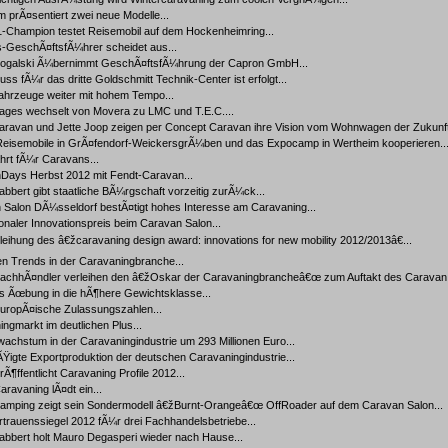
m prÃ¤sentiert zwei neue Modelle...
-Champion testet Reisemobil auf dem Hockenheimring...
s-GeschÃ¤ftsfÃ¼hrer scheidet aus...
Rogalski Ã¼bernimmt GeschÃ¤ftsfÃ¼hrung der Capron GmbH...
uss fÃ¼r das dritte Goldschmitt Technik-Center ist erfolgt...
fahrzeuge weiter mit hohem Tempo...
lages wechselt von Movera zu LMC und T.E.C....
aravan und Jette Joop zeigen per Concept Caravan ihre Vision vom Wohnwagen der Zukunft
 Reisemobile in GrÃ¤fendorf-WeickersgrÃ¼ben und das Expocamp in Wertheim kooperieren..
hrt fÃ¼r Caravans...
Days Herbst 2012 mit Fendt-Caravan...
bbert gibt staatliche BÃ¼rgschaft vorzeitig zurÃ¼ck...
 Salon DÃ¼sseldorf bestÃ¤tigt hohes Interesse am Caravaning...
ionaler Innovationspreis beim Caravan Salon...
leihung des â€žcaravaning design award: innovations for new mobility 2012/2013â€...
n Trends in der Caravaningbranche...
chhÃ¤ndler verleihen den â€žOskar der Caravaningbrancheâ€œ zum Auftakt des Caravan 
as Ãœbung in die hÃ¶here Gewichtsklasse...
europÃ¤ische Zulassungszahlen...
ngmarkt im deutlichen Plus...
chstum in der Caravaningindustrie um 293 Millionen Euro...
igte Exportproduktion der deutschen Caravaningindustrie...
Ã¶ffentlicht Caravaning Profile 2012...
ravaning lÃ¤dt ein...
mping zeigt sein Sondermodell â€žBurnt-Orangeâ€œ OffRoader auf dem Caravan Salon...
rauenssiegel 2012 fÃ¼r drei Fachhandelsbetriebe...
abbert holt Mauro Degasperi wieder nach Hause...