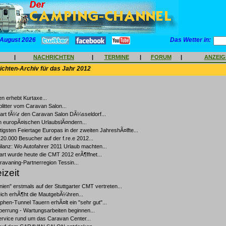
 August 2026
Das Wetter in:
|
NACHRICHTEN
|
TERMINE
|
FORUM
|
ANZEI
chten-Archiv für das Jahr 2012
en erhebt Kurtaxe...
itter vom Caravan Salon...
art fÃ¼r den Caravan Salon DÃ¼sseldorf...
in europÃ¤ischen UrlaubslÃ¤ndern...
tigsten Feiertage Europas in der zweiten JahreshÃ¤lfte...
0.000 Besucher auf der f.re.e 2012...
lanz: Wo Autofahrer 2011 Urlaub machten...
gart wurde heute die CMT 2012 erÃ¶ffnet...
avaning-Partnerregion Tessin...
izeit
ien" erstmals auf der Stuttgarter CMT vertreten...
eich erhÃ¶ht die MautgebÃ¼hren...
phen-Tunnel Tauern erhÃ¤lt ein "sehr gut"...
errung - Wartungsarbeiten beginnen...
ervice rund um das Caravan Center...