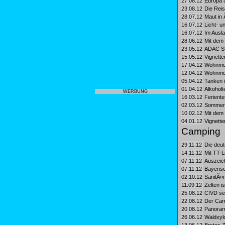
27.08.12
Europa 
23.08.12
Die Reis
28.07.12
Maut in 
16.07.12
Licht- u
16.07.12
Im Ausl
28.06.12
Mit dem 
23.05.12
ADAC Ste
15.05.12
Vignette
17.04.12
Wohnmobi
12.04.12
Wohnmobi
05.04.12
Tanken i
01.04.12
Alkoholt
WERBUNG
16.03.12
Feriente
02.03.12
Sommerfe
10.02.12
Mit dem
04.01.12
Vignette
Camping
29.11.12
Die deut
14.11.12
Mit TT-
07.11.12
Auszeic
07.11.12
Bayerisc
02.10.12
SanitÃ¤r
11.09.12
Zelten i
25.08.12
CIVD set
22.08.12
Der Camp
20.08.12
Panorama
26.06.12
Waldxylo