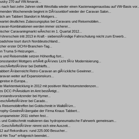
husky 270 auf VW Amarok...
 nach fast zehn Jahren stellt Westfalia wieder einen Kastenwagenausbau auf VW-Basis vor..
enden Wochenende beginnt in DÃ¼sseldorf wieder der Caravan Salon...
ich am Tabbert Standort in Mottgers...
artet deutliches Zulassungsplus bei Caravans und Reisemobilen...
avan‐Kombinationen werden immer sicherer...
ischer Caravaningmarkt wÃ¤chst im 1. Quartal 2012...
hrerschein tritt 2013 in Kraft ‐ siebenstÃ¼ndige Fahrschulung reicht zum Erwerb...
adshow tourt durch Norddeutschland...
icher erster DCHV-Branchen-Tag...
en Truma S-Heizungen...
 und Reisemobile setzen Höhenflug fort...
onsstandort Mottgers erhÃ¤lt grÃ¼nes Licht fÃ¼r Modernisierung...
schÃ¤ftsfÃ¼hrer bei Dethleffs...
abbert Ã¼berreicht Retro-Caravan an glÃ¼ckliche Gewinner...
ravan weiter auf Expansionskurs...
reise in Europa...
te Marktentwicklung in 2012 mit positiven Wachstumstendenzen...
es DCC-PrÃ¤sidium im Amt bestÃ¤tigt...
rstandsvorsitzender bei Hymer...
eschÃ¤ftsfÃ¼hrer bei Carado...
Reisemobiltreffen bei Goldschmitt in WalldÃ¼rn...
ophy-GewinnÃ¼bergabe der Firma Knaus Tabbert...
uropameister 2011 stehen fest...
fs und Goldschmitt realisieren das hydropneumatische Fahrwerk gemeinsam...
s GeschÃ¤ftsfÃ¼hrer nimmt sich eine Auszeit...
2 auf Rekordkurs: rund 225.000 Besucher...
 Hin Tour" erfolgreich beendet...