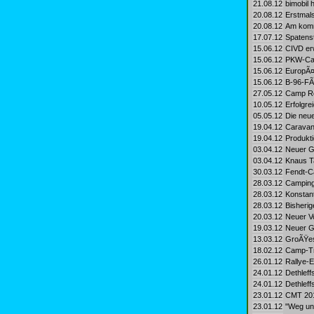
21.08.12
bimobil 
20.08.12
Erstmals
20.08.12
Am komm
17.07.12
Spatenst
15.06.12
CIVD erw
15.06.12
PKW‐Car
15.06.12
EuropÃ¤
15.06.12
B‐96‐FÃ¼
27.05.12
Camp Ro
10.05.12
Erfolgre
05.05.12
Die neu
19.04.12
Caravans
19.04.12
Produkti
03.04.12
Neuer Ge
03.04.12
Knaus T
30.03.12
Fendt-Ca
28.03.12
Campingp
28.03.12
Konstan
28.03.12
Bisherig
20.03.12
Neuer Vo
19.03.12
Neuer G
13.03.12
GroÃŸes 
18.02.12
Camp-Tr
26.01.12
Rallye-E
24.01.12
Dethlef
24.01.12
Dethleff
23.01.12
CMT 201
23.01.12
"Weg und