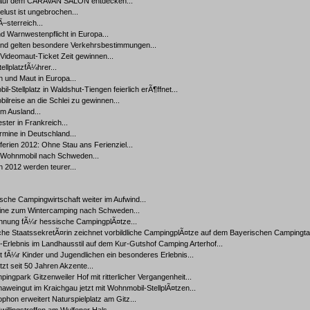
auf dem CARAVAN SALON entdecken...
elust ist ungebrochen...
Ã–sterreich...
nd Warnwestenpflicht in Europa...
and gelten besondere Verkehrsbestimmungen...
Videomaut-Ticket Zeit gewinnen...
llplatzfÃ¼hrer...
n und Maut in Europa...
l-Stellplatz in Waldshut-Tiengen feierlich erÃ¶ffnet...
lreise an die Schlei zu gewinnen...
m Ausland...
ester in Frankreich...
rmine in Deutschland...
rien 2012: Ohne Stau ans Ferienziel...
 Wohnmobil nach Schweden...
n 2012 werden teurer...
sche Campingwirtschaft weiter im Aufwind...
Line zum Wintercamping nach Schweden...
hnung fÃ¼r hessische CampingplÃ¤tze...
he StaatssekretÃ¤rin zeichnet vorbildliche CampingplÃ¤tze auf dem Bayerischen Campingta
-Erlebnis im Landhausstil auf dem Kur-Gutshof Camping Arterhof...
st fÃ¼r Kinder und Jugendlichen ein besonderes Erlebnis...
zt seit 50 Jahren Akzente...
ingpark Gitzenweiler Hof mit ritterlicher Vergangenheit...
weingut im Kraichgau jetzt mit Wohnmobil-StellplÃ¤tzen...
phon erweitert Naturspielplatz am Gitz...