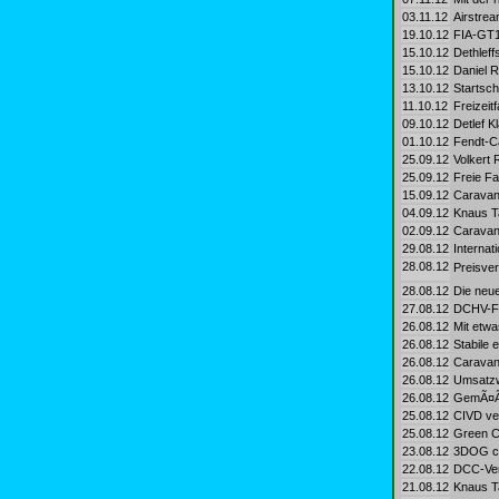
03.11.12
Airstrea
19.10.12
FIA-GT1
15.10.12
Dethleff
15.10.12
Daniel 
13.10.12
Startsch
11.10.12
Freizeit
09.10.12
Detlef K
01.10.12
Fendt-C
25.09.12
Volkert
25.09.12
Freie Fa
15.09.12
Caravan
04.09.12
Knaus Ta
02.09.12
Caravan
29.08.12
Internat
28.08.12
Preisver
28.08.12
Die neue
27.08.12
DCHV-Fa
26.08.12
Mit etw
26.08.12
Stabile 
26.08.12
Caravani
26.08.12
Umsatzwa
26.08.12
GemÃ¤ÃŸ
25.08.12
CIVD ver
25.08.12
Green Ca
23.08.12
3DOG ca
22.08.12
DCC-Vert
21.08.12
Knaus T