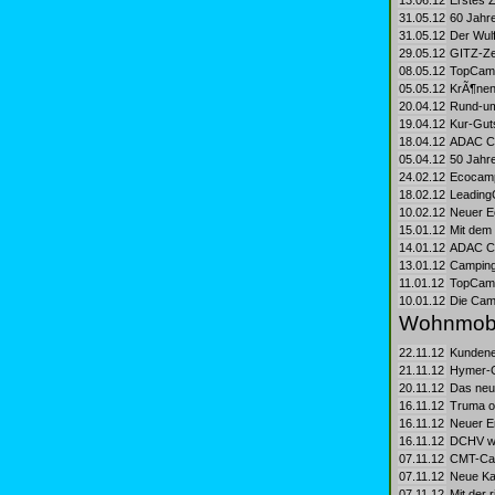
13.06.12
Erstes Z
31.05.12
60 Jahr
31.05.12
Der Wulf
29.05.12
GITZ-Zei
08.05.12
TopCamp
05.05.12
KrÃ¶nend
20.04.12
Rund-um
19.04.12
Kur-Guts
18.04.12
ADAC Ca
05.04.12
50 Jahre
24.02.12
Ecocampi
18.02.12
Leading
10.02.12
Neuer E
15.01.12
Mit dem
14.01.12
ADAC Ca
13.01.12
Camping 
11.01.12
TopCamp
10.01.12
Die Cam
Wohnmobi
22.11.12
Kundene
21.11.12
Hymer-G
20.11.12
Das neu
16.11.12
Truma on
16.11.12
Neuer En
16.11.12
DCHV wÃ
07.11.12
CMT-Car
07.11.12
Neue Ka
07.11.12
Mit der 