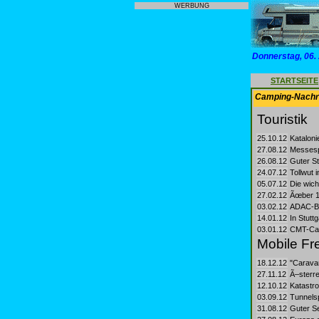
WERBUNG
Donnerstag, 06.
STARTSEITE
Camping-Nachri
Touristik
25.10.12
Kataloni
27.08.12
Messespl
26.08.12
Guter St
24.07.12
Tollwut 
05.07.12
Die wich
27.02.12
Ãœber 12
03.02.12
ADAC-Bi
14.01.12
In Stutt
03.01.12
CMT-Car
Mobile Fre
18.12.12
"Caravan
27.11.12
Ã–sterr
12.10.12
Katastro
03.09.12
Tunnelsp
31.08.12
Guter S